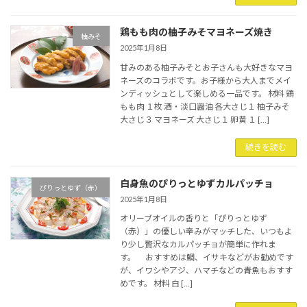
鶏もも肉の柚子みそマヨネーズ焼き
柚みそ
2025年1月8日
甘みのある柚子みそとお子さんも大好きなマヨ
ネーズのコラボです。お子様から大人までメイ
ンディッシュとして楽しめる一品です。 材料 鶏
もも肉 １枚 酒・淡口醤油 各大さじ１ 柚子みそ
大さじ３ マヨネーズ 大さじ１ 卵黄 １ […]
続きを読む
白身魚のぴりっとゆずカルパッチョ
ぴりっとゆず（赤）
2025年1月8日
オリーブオイルの香りと「ぴりっとゆず
（赤）」の優しい辛みがマッチした、いつもよ
り少し贅沢なカルパッチョが簡単に作れま
す。 おすすめは鯛、イサキなどがお勧めです
が、イワシやアジ、ハマチなどの青魚もおすす
めです。 材料 白 […]