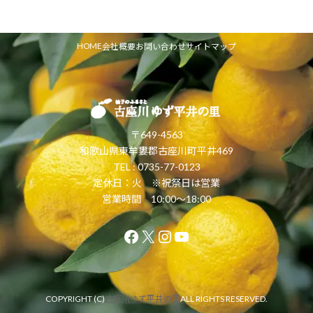
HOME
会社概要
お問い合わせ
サイトマップ
〒649-4563
和歌山県東牟婁郡古座川町平井469
TEL : 0735-77-0123
定休日：火 ※祝祭日は営業
営業時間 10:00〜18:00
Facebook
X
Instagram
YouTube
COPYRIGHT (C)
古座川ゆず平井の里
ALL RIGHTS RESERVED.