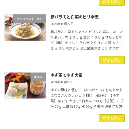
続きを読む
豚バラ肉と白菜のピリ辛煮
ぴりっとゆず（赤）
2024年10月27日
豚バラと白菜をちょっとピリッと美味しい 材
料 豚バラ肉 １００ｇ 白菜 ４００ｇ ぴりっとゆ
ず（赤） 小さじ１ だし汁 ２００ｃｃ 酒 大さじ
２ みりん 大さじ２ 淡口醤油 大さじ３ 作り方
続きを読む
ゆず茶でゆず大福
ゆず茶
2024年10月27日
ゆずの風味と優しい白あんがとっても爽やか♪
ふなこさんのレシピ♡ 材料（4個分） 【ゆず
餡】 ゆず茶 大さじ2 白あん 100ｇ 【求肥】 白玉
粉 50ｇ 上白糖 30ｇ 水 90ｇ 片栗粉 適量 作り方
続きを読む