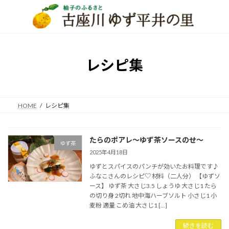
コ
ナ
ン
ビ
テ
ゲ
ン
ー
ツ
シ
へ
ョ
レシピ集
ス
ン
キ
に
ッ
移
プ
動
HOME
レシピ集
たらのポアレ～ゆず茶ソースのせ～
ゆず茶
2025年4月18日
ゆずとスパイスのパンチが効いたお料理です♪
ふなこさんのレシピ♡ 材料（二人分） 【ゆずソ
ース】 ゆず茶 大さじ3.5 しょうゆ 大さじ1 たら
の切り身 2切れ 地中海ハーブソルト 小さじ1 小
麦粉 適量 こめ油 大さじ1 […]
続きを読む