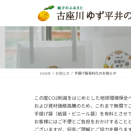
コ
ナ
ン
ビ
テ
ゲ
ン
ー
ツ
シ
へ
ョ
ス
ン
キ
に
ッ
移
プ
動
HOME
お知らせ
手提げ袋有料化のお知らせ
この度CO2削減をはじめとした地球環境保全
および資材価格高騰のため、これまで無償で
手提げ袋（紙袋・ビニール袋）を有料とさせ
お客様にはご不便とご負担をおかけすること
ございますが、何卒ご理解とご協力を賜りま