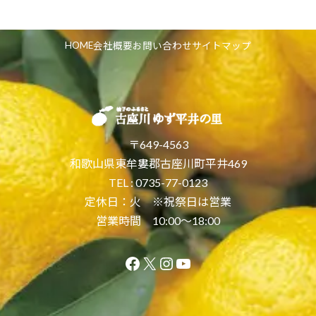
HOME
会社概要
お問い合わせ
サイトマップ
〒649-4563
和歌山県東牟婁郡古座川町平井469
TEL : 0735-77-0123
定休日：火 ※祝祭日は営業
営業時間 10:00〜18:00
Facebook
X
Instagram
YouTube